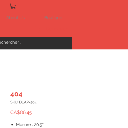
About Us
Boutique
Connexion
404
SKU: DLAP-404
Price
CA$86.45
Mesure : 20.5’’