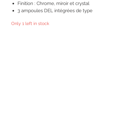
Finition : Chrome, miroir et crystal
3 ampoules DEL intégrées de type
AB COB (comprises)
Only 1 left in stock
Homologué cETL