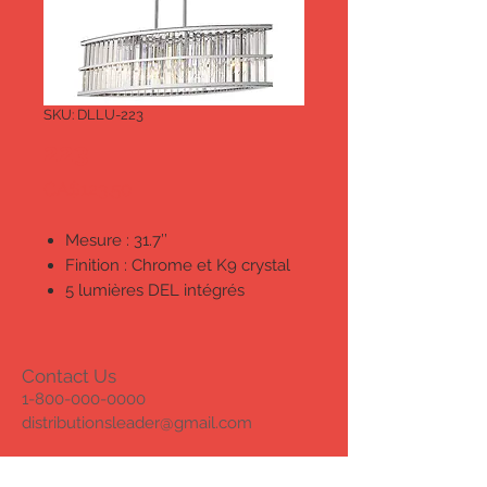
SKU: DLLU-223
223
Price
CA$123.50
Mesure : 31.7’’
Finition : Chrome et K9 crystal
5 lumières DEL intégrés
Gradable
Homologué cETL pour les
endroits humides
Contact Us
1-800-000-0000
distributionsleader@gmail.com