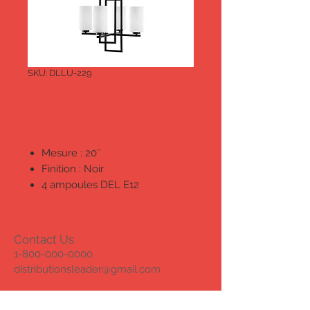
SKU: DLLU-229
229
Price
CA$101.35
Mesure : 20’’
Finition : Noir
4 ampoules DEL E12
Gradable
Homologué cETL pour les
endroits humides
Contact Us
1-800-000-0000
distributionsleader@gmail.com