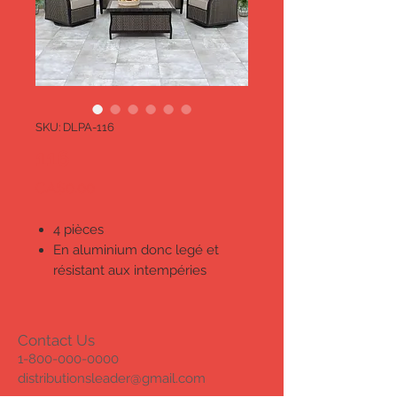
SKU: DLPA-116
116
Price
CA$0.00
4 pièces
En aluminium donc legé et
résistant aux intempéries
Osier en résine résistant
Inclus les coussins résistants
aux rayons UV en fibres et
Contact Us
mousse
1-800-000-0000
Zip de qualité YKK
distributionsleader@gmail.com
Inclus foyer au gaz